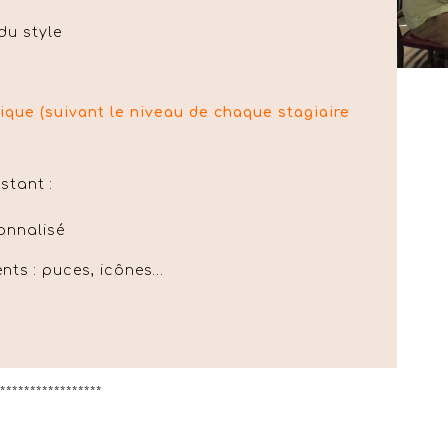
du style
que (suivant le niveau de chaque stagiaire
stant :
onnalisé
nts : puces, icônes…
*****************