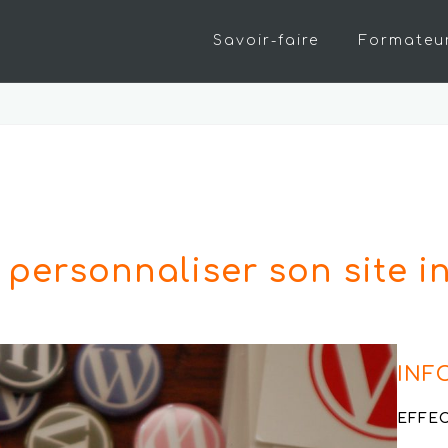
Savoir-faire
Formateu
et personnaliser son site i
INF
EFFEC