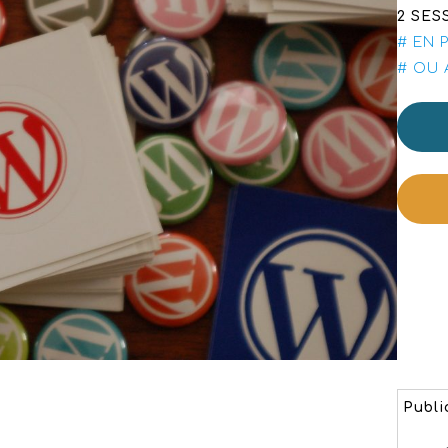
2 SES
# EN 
# OU 
Publi