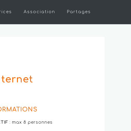
rices
Association
Partages
nternet
ORMATIONS
TIF
: max 8 personnes