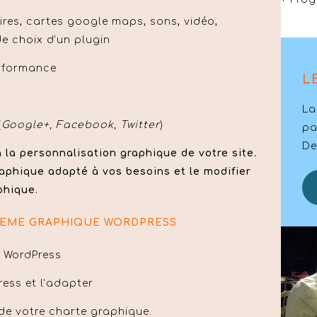
ires, cartes google maps, sons, vidéo,
de choix d’un plugin
performance
L
La
(
Google+, Facebook, Twitter
)
pa
De
 la personnalisation graphique de votre site.
aphique adapté à vos besoins et le modifier
phique.
HEME GRAPHIQUE WORDPRESS
e WordPress
ess et l’adapter
 de votre charte graphique.