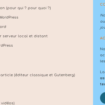
C
on (pour qui ? pour quoi ?)
No
 WordPress
au
bord
jo
r serveur local et distant
AC
rdPress
No
ac
le
La
 article (éditeur classique et Gutenberg)
as
te
 vidéos)