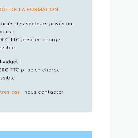
OÛT DE LA FORMATION
lariés des secteurs privés
ou
blics :
00€ TTC
prise en charge
ssible.
dividuel :
00€ TTC
prise en charge
ssible
tres cas :
nous contacter