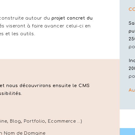
C
construite autour du
projet concret du
Sa
és viseront à faire avancer celui-ci en
pu
 et les outils.
25
po
In
20
po
 et nous découvrirons ensuite le CMS
Au
sibilités
.
trine, Blog, Portfolio, Ecommerce …)
 un Nom de Domaine