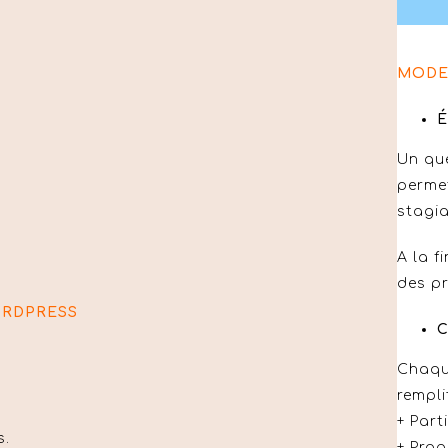
MODE
É
Un que
permet
stagia
A la f
des p
ORDPRESS
C
Chaque
rempli
+ Part
s.
+ Prog