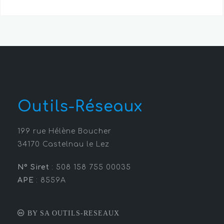
Outils-Réseaux
199 rue Hélène Boucher
34170 Castelnau le Lez
N° Siret
: 508 158 755 00035
APE
: 8559A
BY SA OUTILS-RESEAUX