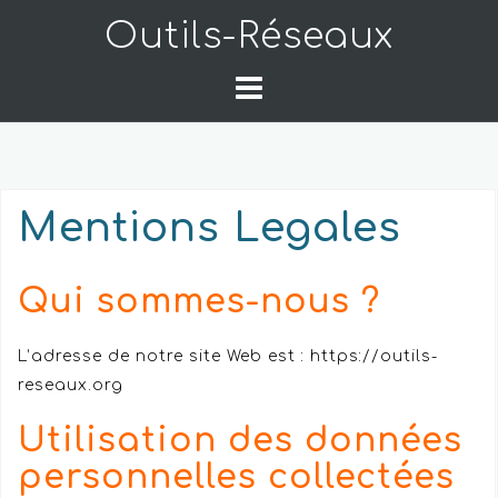
Skip
Outils-Réseaux
to
content
Mentions Legales
Qui sommes-nous ?
L’adresse de notre site Web est : https://outils-
reseaux.org
Utilisation des données
personnelles collectées