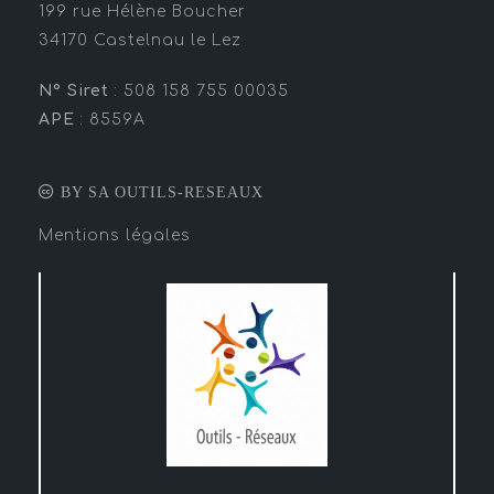
199 rue Hélène Boucher
34170 Castelnau le Lez
N° Siret
: 508 158 755 00035
APE
: 8559A
BY SA OUTILS-RESEAUX
Mentions légales