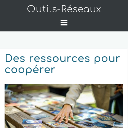
Skip
Outils-Réseaux
to
content
Des ressources pour
coopérer