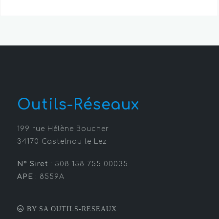
Outils-Réseaux
199 rue Hélène Boucher
34170 Castelnau le Lez
N° Siret
: 508 158 755 00035
APE
: 8559A
BY SA OUTILS-RESEAUX