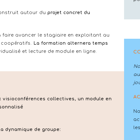
onstruit autour du
projet concret du
à faire avancer le stagiaire en exploitant au
s coopératifs.
La formation alternera temps
vidualisé et lecture de module en ligne.
C
No
au
jo
AC
 visioconférences collectives, un module en
sonnalisé
No
ac
le
 la dynamique de groupe: