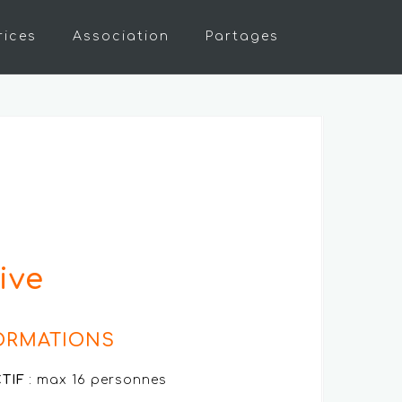
rices
Association
Partages
ive
ORMATIONS
TIF
: max 16 personnes