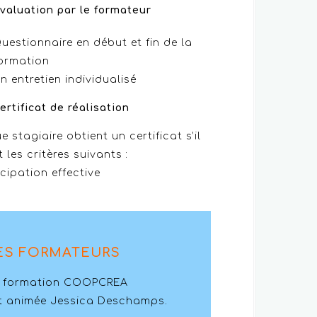
valuation par le formateur
uestionnaire en début et fin de la
ormation
n entretien individualisé
ertificat de réalisation
 stagiaire obtient un certificat s’il
t les critères suivants :
icipation effective
ES FORMATEURS
 formation COOPCREA
t animée Jessica Deschamps.