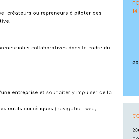
F
14
e, créateurs ou repreneurs à piloter des
ive.
1 
Ac
reneuriales collaboratives dans le cadre du
A
pe
1 
’une entreprise
et souhaiter y impulser de la
des outils numériques
(navigation web,
C
20
po