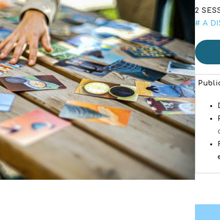
2 SES
# A D
Publi