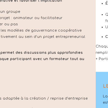
rative et favoriser l’implication
É
s un groupe
Q
rojet : animateur ou facilitateur
f
iser ou pas
U
r les modèles de gouvernance coopérative
C
ctivement au sein d’un projet entrepreneurial
Chaque
rempli
permet des discussions plus approfondies
+ Part
aque participant avec un formateur tout au
L
La
us adaptée à la création / reprise d’entreprise
es