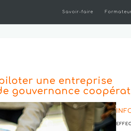
Savoir-faire
Formateu
piloter une entreprise
de gouvernance coopérat
INF
EFFEC