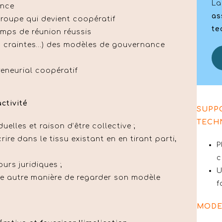
La
ance
as
groupe qui devient coopératif
te
mps de réunion réussis
s, craintes…) des modèles de gouvernance
reneurial coopératif
ctivité
SUPP
TECH
duelles et raison d’être collective ;
ire dans le tissu existant en en tirant parti,
P
c
ours juridiques ;
U
ne autre manière de regarder son modèle
f
MODE